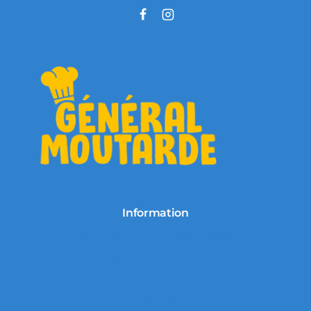
Information
Le food truck Général Moutarde
Infos sur la livraison
La chaine du froid
Actualités