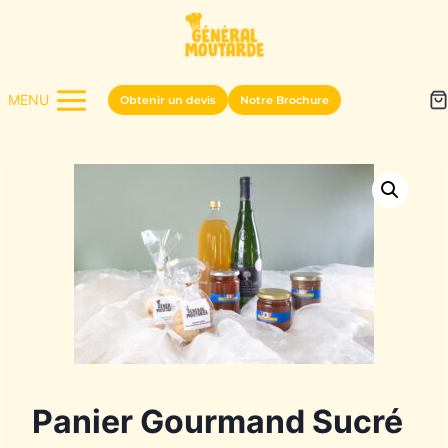
Aller
au
contenu
MENU
Obtenir un devis
Notre Brochure
Panier Gourmand Sucré