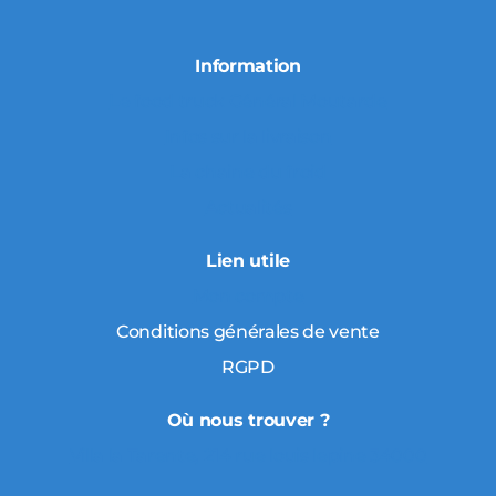
Information
Le food truck Général Moutarde
Infos sur la livraison
La chaine du froid
Actualités
Lien utile
Mon compte
Conditions générales de vente
RGPD
Où nous trouver ?
Villa la Tarente, 214 rue louis lepine 34000