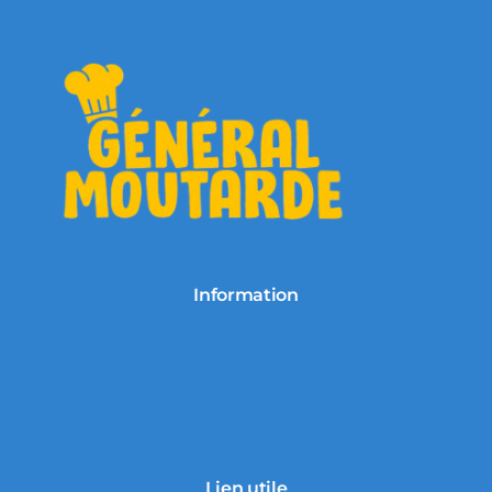
Information
Le food truck Général Moutarde
Infos sur la livraison
La chaine du froid
Actualités
Lien utile