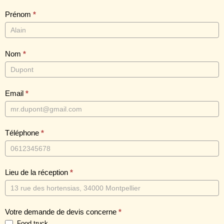
D
Prénom
*
e
v
Nom
*
i
s
Email
*
Téléphone
*
Lieu de la réception
*
Votre demande de devis concerne
*
Food truck