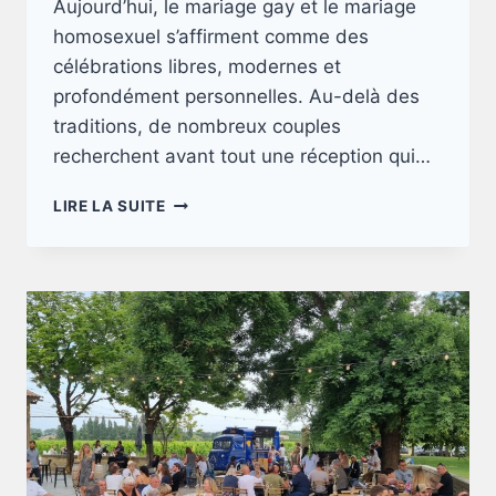
Aujourd’hui, le mariage gay et le mariage
homosexuel s’affirment comme des
célébrations libres, modernes et
profondément personnelles. Au-delà des
traditions, de nombreux couples
recherchent avant tout une réception qui…
MARIAGE
LIRE LA SUITE
GAY
ET
MARIAGE
HOMOSEXUEL
:
ORGANISER
UNE
RÉCEPTION
LGBTQ
FRIENDLY
QUI
VOUS