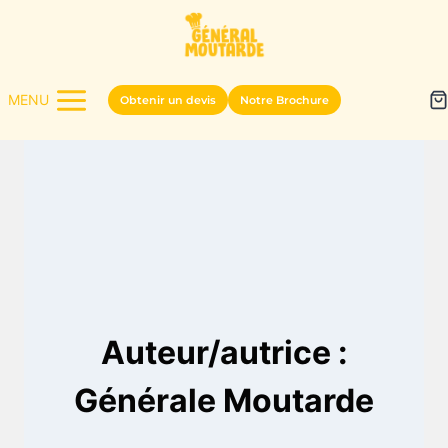
Aller
au
contenu
MENU
Obtenir un devis
Notre Brochure
Auteur/autrice :
Générale Moutarde