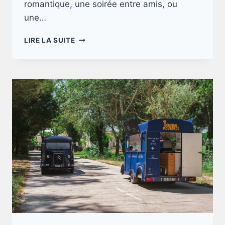
romantique, une soirée entre amis, ou
une…
CHEF
LIRE LA SUITE
À
DOMICILE
!
DES
PLATS
DE
GRANDS
RESTAURANTS.