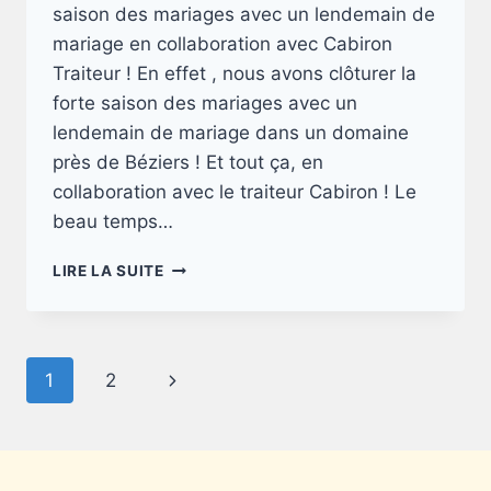
saison des mariages avec un lendemain de
mariage en collaboration avec Cabiron
Traiteur ! En effet , nous avons clôturer la
forte saison des mariages avec un
lendemain de mariage dans un domaine
près de Béziers ! Et tout ça, en
collaboration avec le traiteur Cabiron ! Le
beau temps…
UN
LIRE LA SUITE
LENDEMAIN
DE
MARIAGE
GOURMAND
Navigation
Page
1
2
!
de
suivante
page