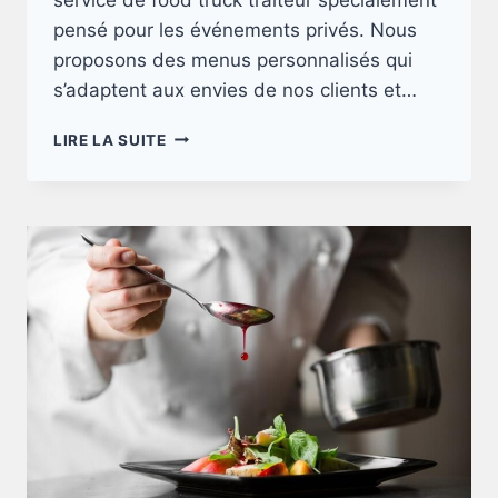
pensé pour les événements privés. Nous
proposons des menus personnalisés qui
s’adaptent aux envies de nos clients et…
LE
LIRE LA SUITE
FOOD
TRUCK
POUR
ÉVÉNEMENTS
PRIVÉS
:
UNE
EXPÉRIENCE
CULINAIRE
UNIQUE
ET
CONVIVIALE